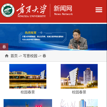
春
->
->
首页
写意校园
春
校园春景
校园春景