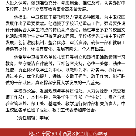
大投入保障，做到准备充分、考虑周全、推进及时，切实办好中
卫校区，助力宁夏高等教育事业高质量发展。
他指出，中卫校区干部教师努力克服各种困难，为中卫校区
发展作出了重要贡献。他通报了学校近期重点工作，强调要多设
计开展契合大学生特点的特色亮点活动，通过丰富多彩的校园文
化活动增强学生对中卫校区的认同感。学校将优先支持中卫校区
发展，创新激励机制，整合优势、盘活资源，确保干部和教职工
待遇有提升、环境有变化、发展有盼头、个人有出路。
他希望中卫校区各单位扎实开展树立和践行正确政绩观学习
教育，坚守廉洁自律底线，互相包容支持，心往一处想、劲往一
处使，真正体现以学生为中心、以教师为本，办实事、办好事，
通过补充、优化和提升，锤炼一支敢于担当、敢于作为、能打胜
仗的干部队伍，真正撑起宁夏大学发展的一片蓝天。
学校办公室、发展规划与学科建设处、人力资源部（党委教
师工作部）、本科生院、党委学生工作部（学生处）、资产与实
验室管理处、保卫处、基建处、教学运行保障部相关负责人，中
卫校区各单位班子成员、教职工代表参加座谈会。
（责任编辑：李瑾）
地址：宁夏银川市西夏区贺兰山西路489号