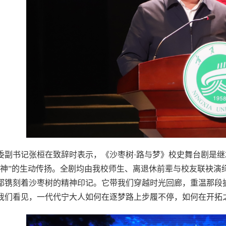
委副书记张桓在致辞时表示，《沙枣树·路与梦》校史舞台剧是继2
精神”的生动传扬。全剧均由我校师生、离退休前辈与校友联袂演
都镌刻着沙枣树的精神印记。它带我们穿越时光回廊，重温那段
我们看见，一代代宁大人如何在逐梦路上步履不停，如何在开拓