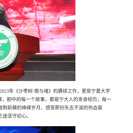
023年《沙枣树·根与魂》的赓续之作，更是宁夏大学
绎，剧中的每一个故事，都是宁大人的亲身经历；每一
披荆斩棘的峥嵘岁月，感受那份矢志不渝的热血豪
之途坚守初心。