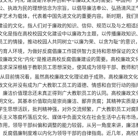
 廉政文化“内化”建设是传承并创新中华廉政文化的需要。中国共
公、执政为民的理想信念为宗旨，以倡导廉洁奉公、弘扬清风正
学艺术为载体，代表着中国先进文化的重要内容。新时期，我们
建设的文化，指人们对于廉政的知识、信仰、规范以及与之相适
文化是指在高校校园文化建设中以廉政为主题，以传播廉政知识
员工的情操，推动校园人共同树立“以廉为荣、以贪为耻”的意识
的育人环境，为做好反腐倡廉工作提供智力支持和思想保证的文
 高校廉政文化“内化”是推进高校反腐倡廉建设的需要。高校廉政
追求深深根植于教职员工思想深处，使其成为领导干部、教师和学
从目前情况看，虽然高校廉政文化理论趋于成熟，高校廉政文化
政文化并没有成为广大教职工员工的道德、情感和自觉行动的指
，廉洁价值理念还未真正得到广大教职员工的认同。高校廉政文
明文化，其基本价值取向是崇尚廉洁、鄙弃贪腐；其精神实质是
学生思想活跃，批判精神强，对外交流频繁，广大教职员工对腐
乐主义等腐朽落后文化、媒体中负面文化在社会生活中占有市场，
作用，领导干部纠偏和调整的能力较弱，从另一角度来讲，廉洁
，反腐倡廉制度难以内化为领导干部的自律指南。近几年，高校