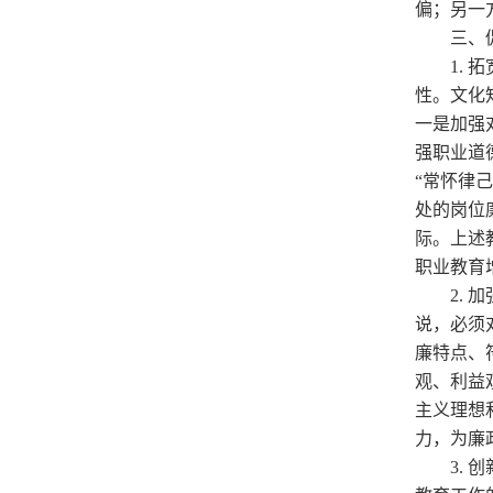
偏；另一
三、
1.
性。文化
一是加强
强职业道
“常怀律
处的岗位
际。上述
职业教育
2.
说，必须
廉特点、
观、利益
主义理想
力，为廉
3.