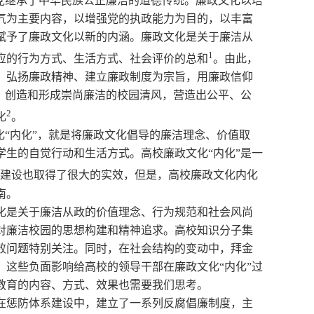
产党继承了中华民族公正廉洁的道德传统。廉政文化以培
气为主要内容，以增强党的执政能力为目的，以丰富
赋予了廉政文化以新的内涵。廉政文化是关于廉洁从
1
应的行为方式、生活方式、社会评价的总和
。由此，
、弘扬廉政精神、建立廉政制度为宗旨，用廉政信仰
，创造和形成崇尚廉洁的校园清风，营造出公平、公
2
化
。
文化“内化”，就是将廉政文化倡导的廉洁理念、价值取
生的自觉行动和生活方式。高校廉政文化“内化”是一
建设也取得了很大的实效，但是，高校廉政文化内化
南。
化是关于廉洁从政的价值理念、行为规范和社会风尚
对廉洁校园的思想构建和精神追求。高校知识分子集
败问题特别关注。同时，在社会结构的变动中，拜金
这些负面影响给高校的领导干部在廉政文化“内化”过
教育的内容、方式、效果也需要我们思考。
在惩防体系建设中，建立了一系列反腐倡廉制度，主