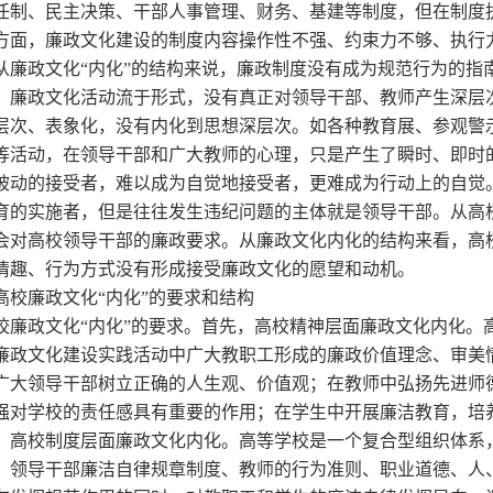
任制、民主决策、干部人事管理、财务、基建等制度，但在制度
方面，廉政文化建设的制度内容操作性不强、约束力不够、执行力
从廉政文化“内化”的结构来说，廉政制度没有成为规范行为的指
，廉政文化活动流于形式，没有真正对领导干部、教师产生深层
层次、表象化，没有内化到思想深层次。如各种教育展、参观警
等活动，在领导干部和广大教师的心理，只是产生了瞬时、即时
被动的接受者，难以成为自觉地接受者，更难成为行动上的自觉
育的实施者，但是往往发生违纪问题的主体就是领导干部。从高
会对高校领导干部的廉政要求。从廉政文化内化的结构来看，高
情趣、行为方式没有形成接受廉政文化的愿望和动机。
高校廉政文化“内化”的要求和结构
 高校廉政文化“内化”的要求。首先，高校精神层面廉政文化内化
廉政文化建设实践活动中广大教职工形成的廉政价值理念、审美
广大领导干部树立正确的人生观、价值观；在教师中弘扬先进师
强对学校的责任感具有重要的作用；在学生中开展廉洁教育，培
，高校制度层面廉政文化内化。高等学校是一个复合型组织体系
，领导干部廉洁自律规章制度、教师的行为准则、职业道德、人