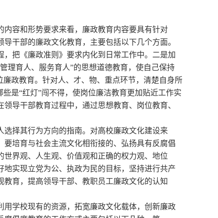
化的内容和形势要求来看，廉政教育内容要具有针对
领导干部的廉政文化教育，主要包括以下几个方面。
程，把《廉政准则》要求内化到日常工作中。二是加
管理育人、服务育人”的思想道德教育，使自己保持
位廉政教育。针对人、才、物、重点环节，清楚自身所
哪些是“红灯”闯不得，使岗位廉洁教育更加贴近工作实
在领导干部教育过程中，通过思想教育、岗位教育、
个人选择其行为方向的指南。对高校廉政文化建设来
，要培育与社会主流文化相衔接的、弘扬具有反腐倡
的世界观、人生观、价值观和正确的权力观、地位
好地实现立党为公、执政为民的目标，坚持进行共产
观教育，提高领导干部、教职员工廉政文化的认知
要利用学校现有的资源，拓宽廉政文化载体，创新廉政