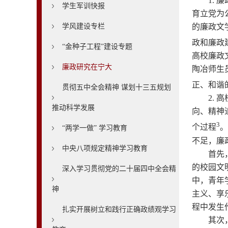
1.
学生军训快报
育立党为
学风建设专栏
的廉政文
政和廉政
“金种子工程”建设专题
高校廉政
廉政研究在宁大
陶冶师生
正、和谐
贯彻五中全会精神 谋划十三五规划
2.
推动科学发展
向、精神
3
个过程
。
“两学一做” 学习教育
不足，廉
中央八项规定精神学习教育
首先
的校园文
深入学习贯彻党的二十届四中全会精
中，青年
神
主义、享
程中发生
扎实开展树立和践行正确政绩观学习
其次