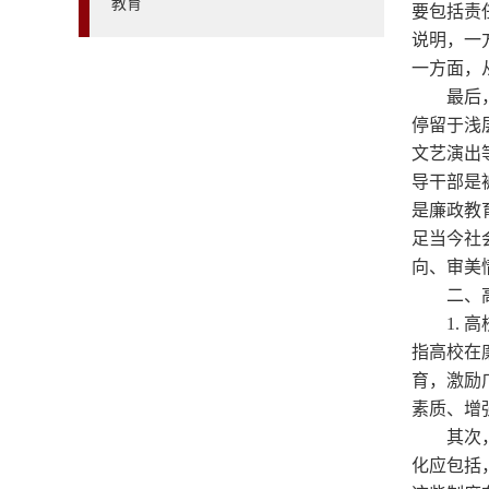
教育
要包括责
说明，一
一方面，
最后
停留于浅
文艺演出
导干部是
是廉政教
足当今社
向、审美
二、
1.
指高校在
育，激励
素质、增
其次
化应包括