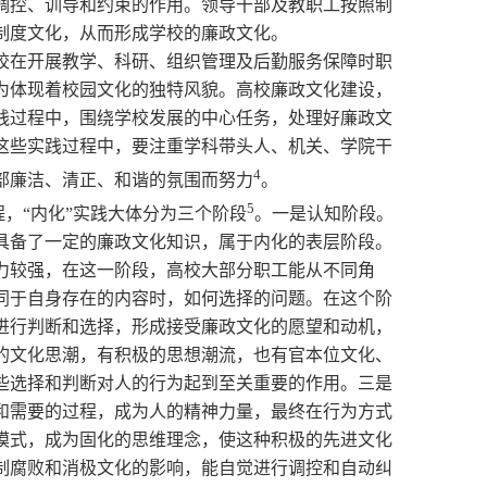
调控、训导和约束的作用。领导干部及教职工按照制
制度文化，从而形成学校的廉政文化。
校在开展教学、科研、组织管理及后勤服务保障时职
为体现着校园文化的独特风貌。高校廉政文化建设，
践过程中，围绕学校发展的中心任务，处理好廉政文
这些实践过程中，要注重学科带头人、机关、学院干
4
部廉洁、清正、和谐的氛围而努力
。
5
程，“内化”实践大体分为三个阶段
。一是认知阶段。
具备了一定的廉政文化知识，属于内化的表层阶段。
力较强，在这一阶段，高校大部分职工能从不同角
同于自身存在的内容时，如何选择的问题。在这个阶
进行判断和选择，形成接受廉政文化的愿望和动机，
的文化思潮，有积极的思想潮流，也有官本位文化、
些选择和判断对人的行为起到至关重要的作用。三是
和需要的过程，成为人的精神力量，最终在行为方式
模式，成为固化的思维理念，使这种积极的先进文化
制腐败和消极文化的影响，能自觉进行调控和自动纠