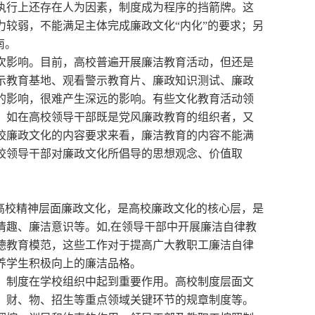
执行上还存在人为因素，制度成为程序的挡箭牌。这
较弱，不能满足主体完成廉政文化“内化”的要求；另
南。
次影响。目前，高校普遍开展廉洁教育活动，但还是
示教育基地、观看警示教育片、廉政知识测试、廉政
的影响，很难产生深远的影响。有些文化教育活动领
。如在高校领导干部既是党风廉政教育的组织者，又
校廉政文化的内容要求来看，廉洁教育的内容不能满
校领导干部对廉政文化所倡导的思想观念、价值取
。高校精神层面廉政文化，是高校廉政文化的核心层，是
情趣、廉洁意识等。如,在领导干部中开展廉洁自律教
德教育模范，这些工作对于提高广大教职工廉洁自律
养学生积极向上的廉洁品格。
，制度在学校组织中起到重要作用。高校制度层面文
、财、物、招生等重点领域关键环节的规章制度等。