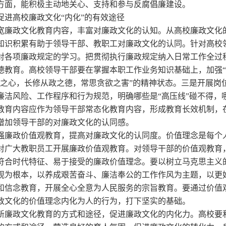
方面，能积极主动地关心、支持和参与反腐倡廉建设。
促进高校廉政文化“内化”的有效途径
 拓宽廉政文化教育内容，丰富对廉政文化的认知。从高校廉政文
知识积累有助于领导干部、教职工对廉政文化的认同。针对高校
对各项廉政规定的学习。把贯彻执行廉政规定纳入日常工作全过
德教育。高校领导干部要在掌握本职工作业务知识基础上，加强“
己之心，长修从政之德，常思贪欲之害”的精神状态。三是开展岗
廉洁风险、工作程序和行为规范，明确哪些是“高压线”碰不得，
教育内容应作为领导干部常态化教育内容，形成教育长效机制，
增加领导干部的对廉政文化的认同感。
 加强廉政价值观教育，提高对廉政文化的认同度。价值理念是每
对广大教职员工开展廉政价值观教育。对领导干部的价值观教育
符合时代特征、易于接受的廉政价值理念。要以树立马克思主义
观为根本，以养成艰苦奋斗、廉洁奉公的工作作风为主题，以更
和信念教育，开展全心全意为人民服务的宗旨教育。要通过价值
政文化的价值理念内化为人的行为，打下坚实的基础。
 创新廉政文化教育的方式和途径，促进廉政文化的内化力。高校