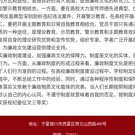
的方式和途径，营造良好的育人氛围，促进廉政文化的转化力。
和警示教育相结合。一方面，要在高校大力宣传师德先进典型、
运用反面典型深刻剖析违纪违法案件、开展警示教育，在高校开
二，要把开展主题教育和日常自我教育相结合。党员干部只有通
质的一种途径，是理论教育、示范教育、警示教育和主题教育效
发挥自身的理论研究优势和宣传优势，组织专家、学者广泛开展
，为廉政文化建设提供理论支持。
 夯实廉政制度建设，加强廉政文化的保障力。制度是文化的实体
行为。一方面，从廉政制度的形成过程来看，廉政制度文化是把
了人们行为准则的过程。在高校廉政制度建设过程中，学校制定
践中，不断总结工作中的经验，同时，通过各种程序性制度和保
体落实又依赖于廉政物质文化载体的完善。当人们长期按照制度
默认自己的内心认同，不遵守制度就意味着自我的否定，按制度
文获校纪委征文三等奖）
地址：宁夏银川市西夏区贺兰山西路489号
邮编：750021