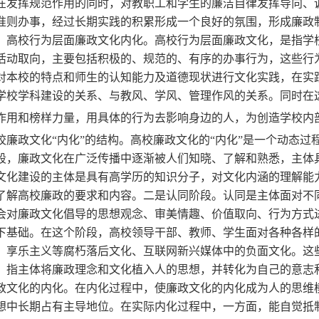
在发挥规范作用的同时，对教职工和学生的廉洁自律发挥导向、
准则办事，经过长期实践的积累形成一个良好的氛围，形成廉政
，高校行为层面廉政文化内化。高校行为层面廉政文化，是指学
活动取向，主要包括积极的、规范的、有序的办事行为，这些行
对本校的特点和师生的认知能力及道德现状进行文化实践，在实
学校学科建设的关系、与教风、学风、管理作风的关系。同时在
作用和榜样力量，用具体的行为去影响身边的人，为创造学校内
 高校廉政文化“内化”的结构。高校廉政文化的“内化”是一个动态过
段，廉政文化在广泛传播中逐渐被人们知晓、了解和熟悉，主体
文化建设的主体是具有高学历的知识分子，对文化内涵的理解能
了解高校廉政的要求和内容。二是认同阶段。认同是主体面对不
会对廉政文化倡导的思想观念、审美情趣、价值取向、行为方式
下基础。在这个阶段，高校领导干部、教师、学生面对各种各样
、享乐主义等腐朽落后文化、互联网新兴媒体中的负面文化。这
。指主体将廉政理念和文化植入人的思想，并转化为自己的意志
政文化的内化。在内化过程中，使廉政文化的内化成为人的思维
想中长期占有主导地位。在实际内化过程中，一方面，能自觉抵