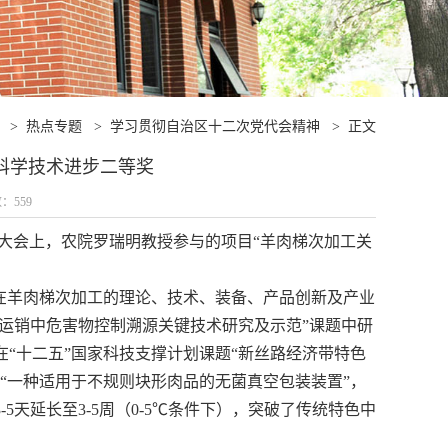
>
热点专题
>
学习贯彻自治区十二次党代会精神
>
正文
家科学技术进步二等奖
数：
559
励大会上，农院罗瑞明教授参与的项目“羊肉梯次加工关
，在羊肉梯次加工的理论、技术、装备、产品创新及产业
产运销中危害物控制溯源关键技术研究及示范”课题中研
“十二五”国家科技支撑计划课题“新丝路经济带特色
“一种适用于不规则块形肉品的无菌真空包装装置”，
天延长至3-5周（0-5℃条件下），突破了传统特色中