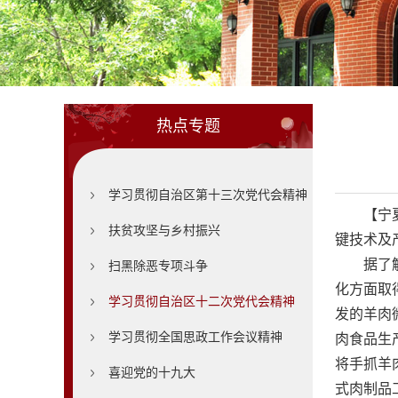
热点专题
学习贯彻自治区第十三次党代会精神
【宁
扶贫攻坚与乡村振兴
键技术及
据了
扫黑除恶专项斗争
化方面取
学习贯彻自治区十二次党代会精神
发的羊肉
学习贯彻全国思政工作会议精神
肉食品生
将手抓羊
喜迎党的十九大
式肉制品