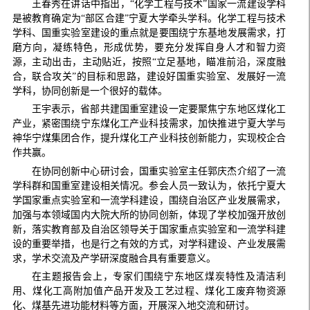
王春秀在讲话中指出，“化学工程与技术”国家一流建设学科
是被教育确定为
“部区合建”宁夏大学牵头学科。化学工程与技术
学科、国重实验室建设的重点就是要围绕宁东基地发展需求，打
磨方向，凝练特色，形成优势，要充分发挥自身人才和智力资
源，主动出击，主动贴近，按照“立足基地，瞄准前沿，深度融
合，联合攻关”的目标和思路，建设好国重实验室、发展好一流
学科，协同创新是一个很好的载体。
王宇表示，省部共建国重室建设一定要聚焦宁东地区煤化工
产业，紧密围绕宁东煤化工产业科技需求，加快推进宁夏大学与
神华宁煤集团合作，提升煤化工产业科技创新能力，实现校企合
作共赢。
在协同创新中心研讨会，国重实验室主任郭庆杰介绍了一流
学科群和国重室建设相关情况。参会人员一致认为，依托宁夏大
学国家重点实验室和一流学科建设，围绕自治区产业发展需求，
加强与本领域国内大院大所的协同创新，体现了学校加强开放创
新，落实教育部及自治区领导关于国家重点实验室和一流学科建
设的重要举措，也是行之有效的方式，对学科建设、产业发展需
求，学术交流及产学研深度融合具有重要意义。
在主题报告会上，专家们围绕宁东地区煤炭特性及清洁利
用、煤化工高附加值产品开发及工艺过程、煤化工废弃物资源
化、煤基先进功能材料等方面，开展深入地交流和研讨。