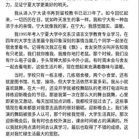
力，见证宁夏大学更美好的明天。
我从进入宁大读书再到留校教书已近23年了。如今回忆起
来，一切历历在目，犹如昨天发生的事一样。我和宁大有一种血
浓于水的亲情，宁大就像我的家，在宁大，我感觉踏实、温暖。
我1995年考入宁夏大学中文系汉语言文学教育专业学习，在
四年的大学生活里最令我印象深刻的事情当属几个同学一起坐在
宿舍里看书。记得有次我正在看《飘》，舍友突然尖叫并告知我
有只老鼠，我们就你推我、我推你地打老鼠。那个时候，我们没
有什么电子设备，手头常捧大部头中外小说。有时周末会与舍友
一起去看电影，这些生活片断，现在想起来充满着趣味与温暖。
当时，学校只有一栋主楼，几栋宿舍楼，两个小食堂，还有
就是图书馆、礼堂、操场，但大学生活依然丰富多彩。我从小就
喜欢跳舞，在大一时，还没开学就被校舞蹈队的老师打电话叫去
排练迎新晚会的节目。那是我第一次在那么大的舞台跳舞，心里
即紧张又激动，每天加班加点训练，我都咬牙挺过去了。这些事
情现在看来都是对我意志品质的很好磨砺。迎新晚会上，我们表
演的舞蹈被很多人认可，那个时候我觉得，大学生活真好。那次
迎新晚会后，我有时也去校外演出，课余时间被占的满满的。所
以我就利用点滴时间去认真学习，最后也取得了不错的成绩，这
是对我忙碌生活最大的宽慰。