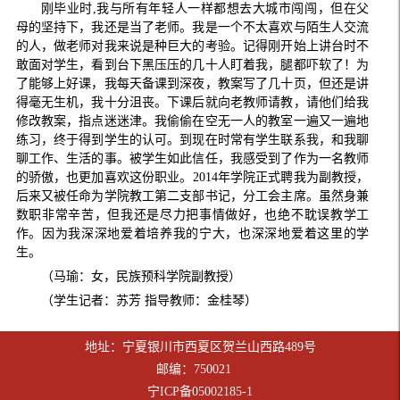
刚毕业时,我与所有年轻人一样都想去大城市闯闯，但在父
母的坚持下，我还是当了老师。我是一个不太喜欢与陌生人交流
的人，做老师对我来说是种巨大的考验。记得刚开始上讲台时不
敢面对学生，看到台下黑压压的几十人盯着我，腿都吓软了！为
了能够上好课，我每天备课到深夜，教案写了几十页，但还是讲
得毫无生机，我十分沮丧。下课后就向老教师请教，请他们给我
修改教案，指点迷迷津。我偷偷在空无一人的教室一遍又一遍地
练习，终于得到学生的认可。到现在时常有学生联系我，和我聊
聊工作、生活的事。被学生如此信任，我感受到了作为一名教师
的骄傲，也更加喜欢这份职业。2014年学院正式聘我为副教授，
后来又被任命为学院教工第二支部书记，分工会主席。虽然身兼
数职非常辛苦，但我还是尽力把事情做好，也绝不耽误教学工
作。因为我深深地爱着培养我的宁大，也深深地爱着这里的学
生。
（马瑜：女，民族预科学院副教授）
（学生记者：苏芳 指导教师：金桂琴）
地址：宁夏银川市西夏区贺兰山西路489号
邮编：750021
宁ICP备05002185-1