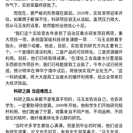
作气下，实验室最终获批了。
而现在，更严峻的形势摆在面前。2020年，实验室将迎来评
估，如果牌子都保不住，科研项目就无从谈起。虽然压力很大，
但从马玉龙的话里，依然能听出他信心十足。
“我们这个实验室去年承担了自治区重点研发项目两项，重
大项目一项，承担国家级科技研发课题一项……”马玉龙掰着手
指头，详细介绍着。他说，目前，实验室的研究方向主要有三
个，一个是煤的清洁利用，二是产品的可控转化，三是资源循环
利用。目前，他们已经取得成果。“在煤化工含盐废水分置提盐
东西部合作项目中，我们已经能提取工业盐了，今年小试已经完
成，预计明年在神华宁煤中试后，将很快实现产业化生产。”这
一科研成果，将大大提高工业废水的循环利用率，给企业带来巨
大经济效益。
科研之路 当迎难而上
科研之路从来都不是笔直平坦的，马玉龙告诉自己，也告诉
学生，一定要耐得住寂寞。2009年开始，他和学生们开始研究秸
秆利用，他们跑遍了宁夏，收集来自不同产地、不同品种、不同
部位的秸秆，做纤维素转化多元醇的研究。
“当时许多学生都信心满满，但是到毕业的时候，他们说没
有研究成果，论文也不好写，有些女生就哭鼻子。”马玉龙说，