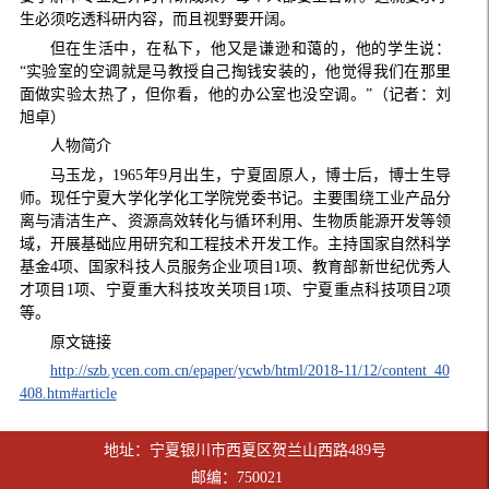
生必须吃透科研内容，而且视野要开阔。
但在生活中，在私下，他又是谦逊和蔼的，他的学生说：
“实验室的空调就是马教授自己掏钱安装的，他觉得我们在那里
面做实验太热了，但你看，他的办公室也没空调。”（记者：刘
旭卓）
人物简介
马玉龙，1965年9月出生，宁夏固原人，博士后，博士生导
师。现任宁夏大学化学化工学院党委书记。主要围绕工业产品分
离与清洁生产、资源高效转化与循环利用、生物质能源开发等领
域，开展基础应用研究和工程技术开发工作。主持国家自然科学
基金4项、国家科技人员服务企业项目1项、教育部新世纪优秀人
才项目1项、宁夏重大科技攻关项目1项、宁夏重点科技项目2项
等。
原文链接
http://szb.ycen.com.cn/epaper/ycwb/html/2018-11/12/content_40
408.htm#article
地址：宁夏银川市西夏区贺兰山西路489号
邮编：750021