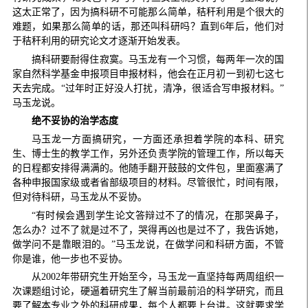
这太正常了，因为搞科研不可能那么简单，秸秆利用是个很大的
难题，如果那么简单的话，那还叫科研吗？直到6年后，他们对
于秸秆利用的研究论文才逐渐开始发表。
搞科研要耐得住寂寞。马玉龙有一个习惯，每两年一次的国
家自然科学基金申报项目申报材料，他会在正月初一到初七这七
天去完成。“过年时正好没人打扰，清净，很适合写申报材料。”
马玉龙说。
绝不妥协的治学态度
马玉龙一方面搞研究，一方面还承担着学院的本科、研究
生、博士生的教学工作，另外还负责学院的管理工作，所以每天
的日程都安排得满满的。他随手翻开鼓鼓的文件包，里面塞满了
各种申报国家级或者省部级项目的材料。尽管很忙，时间有限，
但对待科研，马玉龙从不妥协。
“有时候会遇到学生论文答辩过不了的情况，在那哭鼻子，
怎么办？过不了就是过不了，哭得再凶也是过不了，我告诉她，
做学问不是靠眼泪的。”马玉龙说，在做学问和科研方面，不管
你是谁，他一步也不妥协。
从2002年带研究生开始至今，马玉龙一直坚持每两周组织一
次课题组讨论，硬逼着研究生了解当前最前沿的科学研究，而且
要了解本专业之外的科研成果，每个人都要上台讲。这就要求学