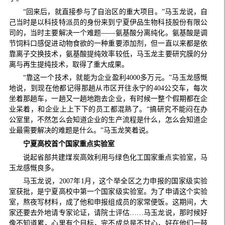
“回来后，就直接参与了自治区的重大项目。”马玉龙说，自
己当时是以科技特派员的身份来到宁夏伊品生物科技股份有限公
司的，当时主要解决一个难题——氨基酸分离纯化。氨基酸是调
节饲料口感促进动物食欲的一种重要添加剂，但一直以来都是依
靠离子交换技术，氨基酸提纯效率较低，马玉龙主要研究膜的分
离与再生提纯技术，取得了重大成果。
“靠这一个技术，就能为企业盈利4000多万元。”马玉龙感慨
地说，到现在他都记得那趟从市区开往永宁的404公交车，每次
坐着那趟车，一趟又一趟地跑去企业，有时候一整个假期都在企
业呆着，和企业上上下下的员工都混熟了。“搞研究不能闷在办
公室里，不然怎么会知道企业的生产流程是什么，怎么会知道企
业最需要解决的难题是什么。”马玉龙笑着说。
宁夏高校首个国家重点实验室
说起省部共建煤炭高效利用与绿色化工国家重点实验室，马
玉龙感慨良多。
马玉龙说，2007年1月，这个举全区之力申报的国家级实验
室获批，是宁夏高校中第一个国家级实验室。为了申请这个实验
室，熬夜写材料，成了他和申报组成员的家常便饭。这期间，大
家还要去外地请专家论证，请院士评估……马玉龙说，那时候好
像不知道累，心里有个目标，完不成总是不甘心，好在他们一鼓