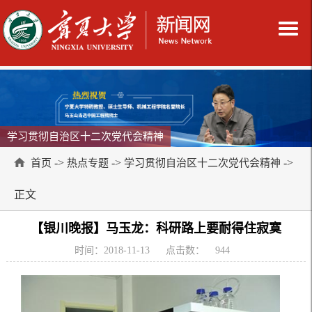
学习贯彻自治区十二次党代会精神
->
->
->
首页
热点专题
学习贯彻自治区十二次党代会精神
正文
【银川晚报】马玉龙：科研路上要耐得住寂寞
时间：2018-11-13
点击数：
944