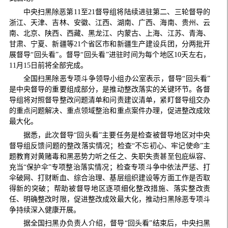
中央扫黑除恶第11至21督导组将陆续进驻第二、三轮督导的
浙江、天津、吉林、安徽、江西、湖南、广西、海南、贵州、云
南、北京、陕西、西藏、黑龙江、内蒙古、上海、江苏、青海、
甘肃、宁夏、新疆等21个省区市和新疆生产建设兵团，分两批开
展督导“回头看”。督导“回头看”进驻时间为每个地区10天左右，
11月15日前将全部完成。
全国扫黑除恶专项斗争领导小组办公室表示，督导“回头看”
是中央督导的重要组成部分，是推动整改落实的关键环节。各督
导组将对照督导整改问题清单和问责建议清单，紧盯督导组交办
的重点问题解决、重点领域整治和重点案件办理，促进整改成效
最大化。
据悉，此次督导“回头看”主要任务是检查被督导地区对中央
督导组反馈问题的整改落实情况；检查“不忘初心、牢记使命”主
题教育对黄赌毒和黑恶势力听之任之、失职失责甚至包庇纵容、
充当“保护伞”专项整治落实情况；检查专项斗争中依法严惩、打
伞破网、打财断血、综合治理、基层组织建设等方面工作是否取
得新的突破；帮助被督导地区逐项细化整改措施、落实整改责
任、明确整改时限，促进整改成效最大化，推动扫黑除恶专项斗
争持续深入健康开展。
据全国扫黑办负责人介绍，督导“回头看”结束后，中央扫黑