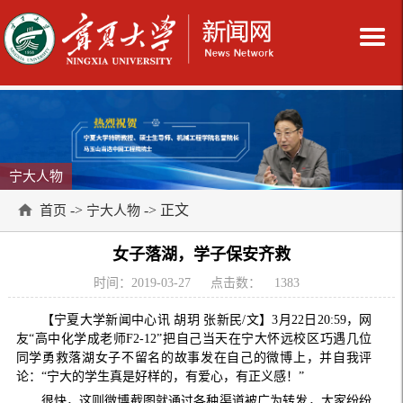
宁大人物
->
-> 正文
首页
宁大人物
女子落湖，学子保安齐救
时间：2019-03-27
点击数：
1383
【宁夏大学新闻中心讯 胡玥 张新民/文】3月22日20:59，网
友“高中化学成老师F2-12”把自己当天在宁大怀远校区巧遇几位
同学勇救落湖女子不留名的故事发在自己的微博上，并自我评
论：“宁大的学生真是好样的，有爱心，有正义感！”
很快，这则微博截图就通过各种渠道被广为转发，大家纷纷