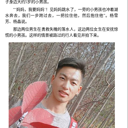
子身边大约5岁的小男孩。
“‘妈妈，我要妈妈’！见妈妈跳水了，一旁的小男孩也冲着湖
水奔去，我们一步跨过去，一把拉住他，然后抱住他”。杨雪
芳、杨晶说。
那边两位男生在勇救失魄的落水人，这边两位女生在安抚惊
慌的小男孩。这样的情景被路过的行人看见并拍下来。