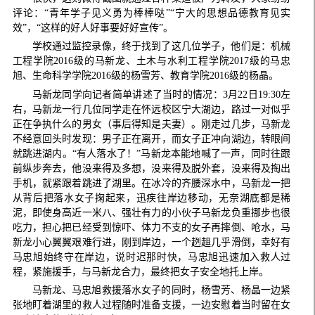
评论：“青年学子见义勇为棒棒哒”“宁大的思想品德教育见实
效”，“这样的好人好事要好好宣传”。
学校通过监控录像，终于找到了这几位学子，他们是：机械
工程学院2016级的马新龙、土木与水利工程学院2017级的马忠
旭、生命科学学院2016级的杨雪芳、教育学院2016级的杨晶。
马新龙同学向记者简单讲述了当时的情况：3月22日19:30左
右，马新龙一行几位同学走在怀远校区宁大湖边，路过一对似乎
正在争执什么的男女（事后得知是夫妻）。刚走过几步，马新龙
不经意回头时发现：男子正在离开，而女子正冲向湖边，转眼间
就跳进湖内。“有人落水了！”马新龙本能地喊了一声，同时往跟
前纵步奔去，他没来得及多想，没来得及脱外套，没来得及掏出
手机，就紧跟着跳进了湖里。在冰冷的齐腰深水中，马新龙一把
从背后把落水女子掬起来，迅疾往岸边移动，无奈湖底都是稀
泥，即使身高近一米八、强壮有力的小伙子马新龙负重挪步也很
吃力，担心把已经受到惊吓、体力不支的女子再摔倒、呛水，马
新龙小心翼翼艰难行进，刚到岸边，一个趔趄几乎滑倒，幸好有
马忠旭始终守在岸边，说时迟那时快，马忠旭迅速加入救人过
程，紧施援手，与马新龙合力，最终把女子安全地托上岸。
马新龙、马忠旭救援落水女子的同时，杨雪芳、杨晶一边紧
张地盯着湖里的救人过程随时准备支援，一边安慰着当时留在女