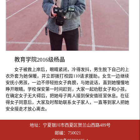
教育学院
2016
级杨晶
女子被救上岸后，眼睛紧闭，冷得发抖，男生脱下自己的上
衣外套为她保暖，并立即拨打校园110请求援助。女生一边继续
安抚小男孩，一边不停轻拍女子肩膀，与她说话，直到她慢慢地
睁开眼睛。学校保安第一时间赶到，大家一起劝慰女子和小孩，
在确定女子无大碍后，把她母子两人接到保安值班室休息。在征
得女子同意后，大家及时帮助联系女子家人，一直等到家人把她
安全接走才放心离去。
地址：宁夏银川市西夏区贺兰山西路489号
邮编：750021