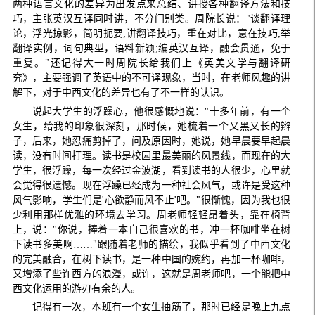
两种语言文化的差异为出发点来总结、讲授各种翻译方法和技
巧，主张英汉互译同时讲，不分门别类。周院长说："谈翻译理
论，浮光掠影，简明扼要;讲翻译技巧，重在对比，意在技巧;举
翻译实例，词句典型，语料新颖;编英汉互译，融会贯通，免于
重复。"还记得大一时周院长给我们上《英美文学与翻译研
究》，主要强调了英语中的不可译现象，当时，在老师风趣的讲
解下，对于中西文化的差异也有了不一样的认识。
说起大学生的浮躁心，他很感慨地说："十多年前，有一个
女生，给我的印象很深刻，那时候，她梳着一个又黑又长的辫
子，后来，她忍痛剪掉了，问及原因时，她说，她早晨要早起晨
读，没有时间打理。读书是校园里最美丽的风景线，而现在的大
学生，很浮躁，每一次经过金波湖，看到读书的人很少，心里就
会觉得很遗憾。现在浮躁已经成为一种社会风气，或许是受这种
风气影响，学生们是'心欲静而风不止'吧。"很惭愧，因为我也很
少利用那样优雅的环境去学习。周老师轻轻昂着头，靠在椅背
上，说："你说，捧着一本自己很喜欢的书，冲一杯咖啡坐在树
下读书多美啊……"跟随着老师的描绘，我似乎看到了中西文化
的完美融合，在树下读书，是一种中国的婉约，再加一杯咖啡，
又增添了些许西方的浪漫，或许，这就是周老师吧，一个能把中
西文化运用的游刃有余的人。
记得有一次，本班有一个女生抽筋了，那时已经是晚上九点