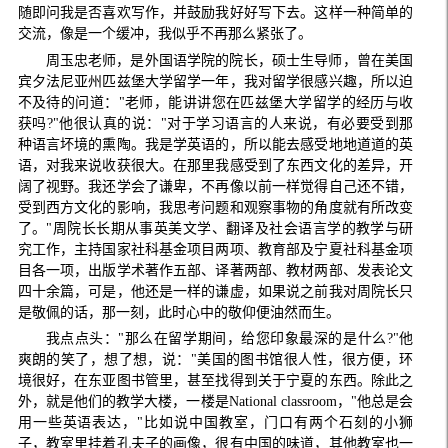
随即问我是否喜欢写作，并鼓励我好好写下去。这样一种简单的
交流，像是一个缓冲，我似乎不再那么紧张了。
周玉忠老师，是外国语学院的院长，硕士生导师，曾在美国
宾夕法尼亚州匹兹堡大学留学一年，我对留学很感兴趣，所以迫
不及待的问道："老师，能讲讲您在匹兹堡大学留学的经历与收
获吗?"他很认真的说："对于学习语言的人来说，有必要受到那
种语言坏境的熏陶。我是学英语的，所以能去感受地地道道的英
语，对我来说收获很大。在那里我感受到了东西文化的差异，开
阔了视野。我还学会了谦卑，不再像以前一样觉得自己还不错，
受到西方文化的影响，我思考问题和观察事物的角度就有所改变
了。"周院长长期从事英美文学、翻译及社会语言学的教学与研
究工作，主持国家社科基金项目两项、教育部及宁夏社科基金项
目各一项，出版学术著作五部、译著两部、教材两部、发表论文
四十余篇，可是，他还是一样的谦虚，如果说之前我对周院长只
是敬佩的话，那一刻，此时心中的敬仰便油然而生。
我点点头："那么在留学期间，给您印象最深的是什么?"他
爽朗的笑了，想了想，说："美国的图书馆很人性，很方便，环
境很好，在东亚图书管里，甚至找得到关于宁夏的东西。除此之
外，就是他们的教学大楼，一楼是National classroom，"他总是会
用一些英语表达，"比如说中国教室，门口有两个石刻的小狮
子，教室里挂着孔夫子的画像，很有中国的味道，其他教室也一