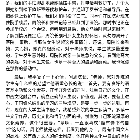
多，我们的手忙脚乱地帮她揉搓手臂，打电话叫救护车，几个人
把她抬到楼下值班室等候救护车，并通知了罗书记和辅导员。在
把她送上救护车后，我们才稍稍松了口气。同学们在医院办理完
住院手续后，周院长和罗书记等已经赶到了医院。那时书记正在
参加学校的一个会议，但听到消息后，他立马抽时间过来慰问，
了解到情况稳定后，周院长嘱咐那女生好好休息，就匆匆离开了
医院。事后，当那位女生说起这件事情时，还说，周院长来看
她，关心她，她真的很感动。对于老师来说，学生就是最重要
的，学生发生意外时，周院长就像一位焦急的父亲，看到他高大
的身躯，对于学生来说，也是一种莫大的鼓励和感动。我也沉浸
在那样的感动中。
最后，我平复了一下心情，问周院长："老师，您对外院的
学生有什么样的期望?"他语重心长的说："首先，要有良好的语
言基本功和文化素养，在学好外语的同时，注重自己的文化，在
中西文化融合中，确立正确的人生观，价值观。其次，要有上进
心，王国维总结出的学习的三种境界，是要一步一步的达到。再
有，现在的大学生读书很少，我希望外院的学生多读书，多读一
些文学作品，历史文化和哲学方面的书，慢慢为自己积淀深厚的
文化素养，这个很重要。"是啊，一直很喜欢"腹有诗书气自
华"这句话，周老师就是这样，我看到他的身上，既有中国文人
的高雅，又有西方文人的绅士风度，他在两种文化中自由的徜徉