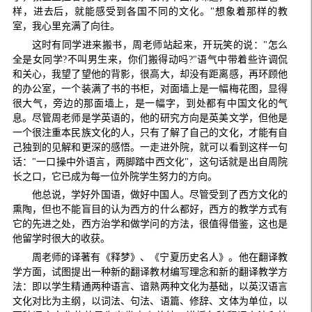
样，进去后，就能感受到各国不同的文化。"想象着那样的教
室，我心里充满了向往。
这时有同学进来搬书，周老师站起来，开玩笑的说："怎么
全是女同学?不叫男生来，你们搬得动吗?"语气中带着些许调侃
和关心，我望了望他的背影，很高大，却没有距离感，再环顾他
的办公室，一个装满了书的书柜，对面墙上是一幅梅花图，显得
很大气，旁边的那面墙上，是一幅字，到处都有中国文化的气
息。尽管周老师是学英语的，他的研究方向是英美文学，但他是
一个很注重本民族文化的人，只有了解了自己的文化，才能有自
己独到的见解和更深的感悟。一走进外院，就可以看到这样一句
话："一口操中外语言，两脚踏中西文化"，这句话就是出自周院
长之口，它已成为每一位外院学生努力的方向。
他总说，学好外国语，做好中国人。尽管受到了西方文化的
熏陶，但也不能盲目的认为西方的什么都好，西方的教学方式有
它的先进之处，西方治学和做学问的方法，很值得借鉴，这也是
他留学时很大的收获。
周老师的译著有《释梦》、《宁夏历史名人》。他在翻译教
学方面，试图提出一种新的翻译教材编写理念和新的翻译教学方
法：即以学生精通两种语言、谙熟两种文化为基础，以英汉语言
文化对比为主纲，以词法、句法、语篇、修辞、文体为单位，以