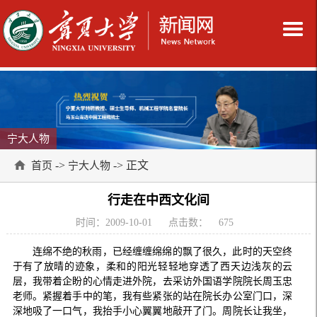
宁大人物
->
-> 正文
首页
宁大人物
行走在中西文化间
时间：2009-10-01
点击数：
675
连绵不绝的秋雨，已经缠缠绵绵的飘了很久，此时的天空终
于有了放晴的迹象，柔和的阳光轻轻地穿透了西天边浅灰的云
层，我带着企盼的心情走进外院，去采访外国语学院院长周玉忠
老师。紧握着手中的笔，我有些紧张的站在院长办公室门口，深
深地吸了一口气，我抬手小心翼翼地敲开了门。周院长让我坐，