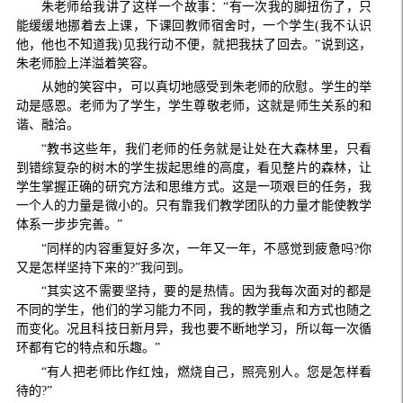
朱老师给我讲了这样一个故事：“有一次我的脚扭伤了，只
能缓缓地挪着去上课，下课回教师宿舍时，一个学生(我不认识
他，他也不知道我)见我行动不便，就把我扶了回去。”说到这，
朱老师脸上洋溢着笑容。
从她的笑容中，可以真切地感受到朱老师的欣慰。学生的举
动是感恩。老师为了学生，学生尊敬老师，这就是师生关系的和
谐、融洽。
“教书这些年，我们老师的任务就是让处在大森林里，只看
到错综复杂的树木的学生拔起思维的高度，看见整片的森林，让
学生掌握正确的研究方法和思维方式。这是一项艰巨的任务，我
一个人的力量是微小的。只有靠我们教学团队的力量才能使教学
体系一步步完善。”
“同样的内容重复好多次，一年又一年，不感觉到疲惫吗?你
又是怎样坚持下来的?”我问到。
“其实这不需要坚持，要的是热情。因为我每次面对的都是
不同的学生，他们的学习能力不同，我的教学重点和方式也随之
而变化。况且科技日新月异，我也要不断地学习，所以每一次循
环都有它的特点和乐趣。”
“有人把老师比作红烛，燃烧自己，照亮别人。您是怎样看
待的?”