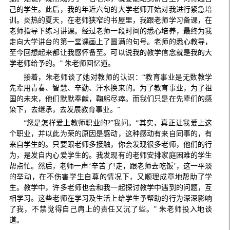
己的学生。此后，我的年近六旬的大学老师开始对我进行紧急培
训。炎热的夏天，在老师狭窄的书屋里，我跟老师学习备课，在
老师指导下练习讲课。经过老师一段时间的悉心培养，最终为我
走向大学讲台的第一堂课画上了圆满的句号。老师的悉心教导，
至今回想起来都让我感怀备至。可以说我的教学信念就是我的大
学老师给予的。” 朱老师回忆道。
接着，朱老师谈了她对教师的认识：“教育事业是无数教学
先辈用青春、智慧、辛勤、汗水换来的。为了教育事业，为了祖
国的未来，他们默默奉献，鞠躬尽瘁。而我们只是在先辈们的感
染下，去继承，去发展教育事业。”
“您是怎样爱上教师职业的?”我问。“其实，真正让我爱上这
个职业，并以此为荣的原因是感动，这种感动有来自同事的，有
来自学生的。只要跟老师多接触，你会发现很多老师，他们的行
为，是发自内心爱学生的。我发现有的老师安排家庭困难的学生
帮点忙。然后，老师一声‘辛苦了!走，跟老师去吃饭’，这一平淡
的举动，在不伤害学生自尊的情况下，又顺理成章地帮助了学
生。教学中，许多老师也会和我一起探讨教学中遇到的问题，互
相学习。这些老师在学习及生活上给学生予帮助的行为深深影响
了我，不禁觉得自己肩上的责任又沉了些。” 朱老师投入地谈
道。