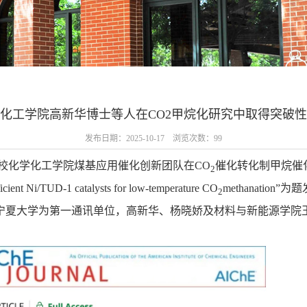
化工学院高新华博士等人在CO2甲烷化研究中取得突破
发布日期：2025-10-17 浏览次数：
99
校化学化工学院煤基应用催化创新团队在CO
催化转化制甲烷催
2
ficient Ni/TUD-1 catalysts for low-temperature CO
methanation
2
宁夏大学为第一通讯单位，高新华、杨晓娇及材料与新能源学院