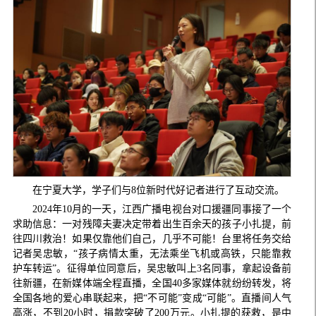
在宁夏大学，学子们与8位新时代好记者进行了互动交流。
2024年10月的一天，江西广播电视台对口援疆同事接了一个
求助信息：一对残障夫妻决定带着出生百余天的孩子小扎提，前
往四川救治！如果仅靠他们自己，几乎不可能！台里将任务交给
记者吴忠敏，“孩子病情太重，无法乘坐飞机或高铁，只能靠救
护车转运”。征得单位同意后，吴忠敏叫上3名同事，拿起设备前
往新疆，在新媒体端全程直播，全国40多家媒体就纷纷转发，将
全国各地的爱心串联起来，把“不可能”变成“可能”。直播间人气
高涨，不到20小时，捐款突破了200万元。小扎提的获救，是中