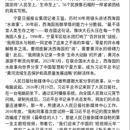
国坚持“人民至上、生命至上”，56个民族像石榴籽一样紧紧团结
的真实写照。
宁夏日报报业集团记者王猛，历时30年用镜头讲述西海固
“水故事”。30年前，西海固抵御旱情的能力十分脆弱。“最不适
宜人类生存之地”——联合国这句话，像块大石头压在每一个西
海固人身上。1996年，宁夏军区给水团打响了“百井扶贫”战役，
“我用泪水与相机一同定格了这来之不易的幸福”。零星的井水难
解根本之渴。要彻底解决西海固的“渴”，需要黄河水的磅礴力
量！此后，“我用镜头记录一条条‘生命大动脉’的开通”，黄河水
源源不断流向旱塬。2023年3月，在联合国水大会上，西海固的
水故事向世界分享了中国智慧和宁夏方案，成为习近平总书记
“黄河流域生态保护和高质量发展战略”的鲜活样本。
人民日报社新媒体中心记者熊捷跟大家分享的故事，从一台
电脑说起。2016年2月19日，习近平总书记来到了人民日报社，
在一台电脑前坐下，通过实时播报系统，向全国人民致以元宵节
问候。录制完成后，习近平总书记亲手点击发布，网友们的点击
量迅速攀升。那一年，熊捷进入人民日报社新媒体中心工作。
2016年底，“我和同事首次尝试把一篇习近平总书记的图文稿件
改编成了视频《最牵挂的人》”，那是人民日报新媒体自制的第
一支主题短视频，带着它，“我们迎来了中国的‘短视频元年’”
……党的二十大召开之际，“由我主创的微视频《新千里江山