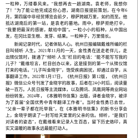
一粒种，万缕春风来。“我想再去一趟湖南。袁老师，我想你
了！”为了能让他完成这份心愿，湖南日报提前策划，在今年6
月，第四届中非经贸博览会前夕，穆萨跨越万里，如约而至。他
抵达湖南后的第一站，是袁老的墓地。雨中，穆萨拒绝打伞，
“我要把最深的感谢，献给中国”。一粒小小的稻种，从中国出
发，在冈比亚生根、发芽、结果。一粒种子，万里情长。
新闻记录时代，记者体贴人心。杭州日报编辑戴维所编的栏
目叫倾听·人生。2021年11月的一天，金性勇在送走老伴儿，走
出殡仪馆时，拨通了“倾听·人生”栏目的电话：“能不能写写我的
儿子？”戴维坦言，栏目创办以来，这是接到的第一个从殡仪馆
打来的电话。“儿子叫金晓宇”，饱受疾病困扰，却通过自学，从
事翻译工作。2022年1月17日，《杭州日报》第12版，《杭州日
报》微信公众号刊发了金晓宇的故事，后者在24小时后，阅读量
破一百万。人民日报等主流媒体，以及腾讯、凤凰网等商业网站
纷纷转发。2024年，《本雅明书信集》出版，译者金晓宇，被评
为了首届“全国优秀中青年翻译工作者”。当时金性勇已去世，
“父亲一辈子都在托举我”，在《本雅明书信集》的新书分享会
上，金晓宇朗读了一封写给天堂里的父亲的信。倾听，“是我们
对读者的姿态”，在戴维看来记录人生百态，留下历史烙印，真
实又温暖的故事永远最能打动人。