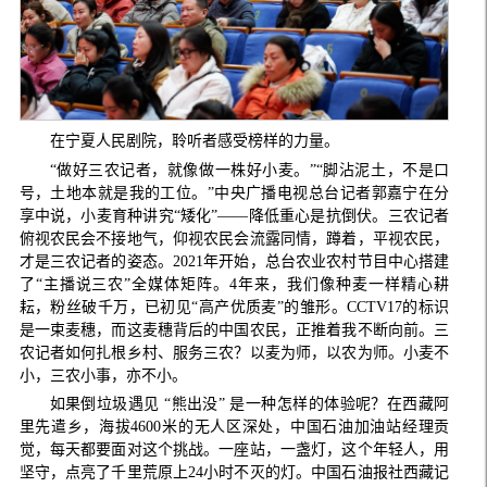
在宁夏人民剧院，聆听者感受榜样的力量。
“做好三农记者，就像做一株好小麦。”“脚沾泥土，不是口
号，土地本就是我的工位。”中央广播电视总台记者郭嘉宁在分
享中说，小麦育种讲究“矮化”——降低重心是抗倒伏。三农记者
俯视农民会不接地气，仰视农民会流露同情，蹲着，平视农民，
才是三农记者的姿态。2021年开始，总台农业农村节目中心搭建
了“主播说三农”全媒体矩阵。4年来，我们像种麦一样精心耕
耘，粉丝破千万，已初见“高产优质麦”的雏形。CCTV17的标识
是一束麦穗，而这麦穗背后的中国农民，正推着我不断向前。三
农记者如何扎根乡村、服务三农？以麦为师，以农为师。小麦不
小，三农小事，亦不小。
如果倒垃圾遇见 “熊出没” 是一种怎样的体验呢？在西藏阿
里先遣乡，海拔4600米的无人区深处，中国石油加油站经理贡
觉，每天都要面对这个挑战。一座站，一盏灯，这个年轻人，用
坚守，点亮了千里荒原上24小时不灭的灯。中国石油报社西藏记