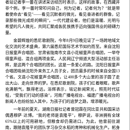
者站记者李一蕾在讲述采访经历时表示，这样的故事，在西藏并
非个例。李一蕾时常叩问自己，何为记者，记者何为？“就是带
着使命去“看见”——看见沉默者的微光，看见奋进者的群像，记
录那些微光成炬的瞬间”，一代代建设者，他们是温暖、光明与
希望的凡人微光，共同汇聚成各民族携手迈向强国伟业的磅礴力
量。
金碧辉煌的悉尼歌剧院，今年8月9日晚见证了一场跨地域文
化交流的艺术盛典，第六届悉尼国际艺术节如约而至。来自沈阳
日报童声合唱团、甘肃省陇南市文县小花椒童声合唱团，一举夺
得童声组、混合组两项金奖。人民网辽宁频道大型活动部主任浴
辉，是这两个合唱团的团长。这是一条爱心的路。沈阳日报童声
合唱团吸纳沈阳外来务工人员子女，团员最多的时候来自全国13
个省。文县小花椒童声合唱团，让400多个大山里的孩子圆了走
出大山、走向世界的梦。在悉尼歌剧院，孩子们红着眼眶，歌声
充满朝气，飘得老远。浴辉表示，铭记新闻荣光，照亮时代征
程，“受我们行动的感染”，河南广播电视台、福建广播电视台的
新闻人也纷纷加入其中，为孩子们的追梦之路，增添暖光。
一年前的夏天，湖南日报社记者曾冠霖在冈比亚共和国采访
偶遇穆萨·达博。“我的老师是袁隆平”，穆萨说，非洲拥有全球
65%以上的可用耕地，但粮食却仍需进口。为此，他曾前往湖
南，跟随袁隆平的团队学习杂交水稻的育种和机械化生产。躬身