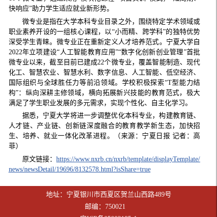
快响应”助力学生适应就业新形势。
微专业是指在大学本科专业目录之外，围绕特定学术领域或
职业素养开设的一组核心课程，以“小而精、跨学科”的独特优势
深受学生青睐。微专业正在重新定义人才培养范式。宁夏大学自
2022年立项建设“人工智能教育应用”“数字化创新创业管理”首批
微专业以来，截至目前已建成22个微专业，覆盖智能制造、现代
化工、智慧农业、智慧水利、数字信息、人工智能、低空经济、
国际组织与全球胜任力等前沿领域。学校积极探索“T型能力结
构”：纵向深耕主修领域，横向拓展新兴技能的教育范式，极大
满足了学生职业发展的多元需求，实现个性化、自主化学习。
据悉，宁夏大学将进一步调整优化本科专业，构建教育链、
人才链、产业链、创新链深度融合的教育教学新生态，加快招
生、培养、就业一体化改革进程。（来源：宁夏日报 记者：高
菲）
原文链接：
https://www.nxrb.cn/nxrb/template/displayTemplate/
news/newsDetail/19696/8132578.html?isShare=true
地址：宁夏银川市西夏区贺兰山西路489号
邮编：750021