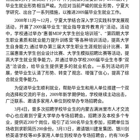
毕业生就业形势相当严峻。为应对当前严峻的就业形势，宁夏大
学研究、出台了一系列措施，以推进2009届毕业生就业工作。
2008年11月～12月，宁夏大学结合深入学习实践科学发展观
活动，开展了2009届毕业生“就业指导宣传教育月”活动。活动
中，学校通过举办“惠普MDP大学生创业培训班”、“第四期大学
生职业素质和就业能力提升训练营”等各种培训活动，提高大学
生自身能力;通过举办第三届大学生职业生涯规划设计比赛、第
三届惠普大学生创业设计比赛、大学生模拟招聘比赛等活动，提
高大学生就业竞争能力，并通过举办学校2009届毕业生冬季“双
选”洽谈会，给毕业生提供更多的就业机会。一系列活动的开
展，使毕业生认清了形势、转变了观念、增强了信心，提高了综
合就业竞争能力。
为促进毕业生顺利就业，帮助毕业生和用人单位搭建一个双
向选择和交流的平台，2009年新学期伊始，学校继续主动出击，
广泛联系、邀请多家用人单位到校举办专场招聘会。
3月4日，曾多次招聘学校毕业生的内蒙古满洲里市人才交流
中心也应邀到宁夏大学举办专场招聘会。招聘涉及本校多个专
业，提供近200个岗位，吸引了近500名毕业生参加，招聘单位当
场收到求职简历200余份。3月13日，邀请银川建发集团、银川剑
桥英语学校等40多家用人单位到校举办专场招聘会，约有700多