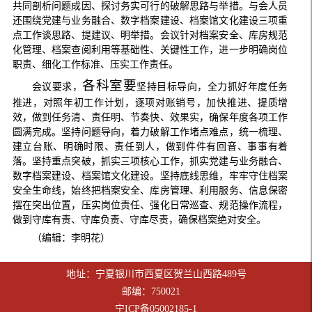
共同剖析问题成因、探讨务实可行的破解思路与举措。与会人员
还围绕党建与业务融合、数字档案建设、档案馆文化建设三项重
点工作谈思路、提建议、明举措。会议针对档案安全、库房规范
化管理、档案查阅利用等基础性、关键性工作，进一步明确岗位
职责、细化工作标准、压实工作责任。
各科室要
会议要求，
坚持目标导向，全力抓好年度任务
推进，对照年初工作计划，逐项对账销号，加快推进、提质增
效，做到任务清、责任明、节奏快、效果实，确保年度各项工作
圆满完成。坚持问题导向，着力破解工作堵点难点，统一梳理、
建立台账、明确时限、责任到人，做到件件有回音、事事有着
落。坚持重点突破，抓实三项核心工作，抓实党建与业务融合、
数字档案建设、档案馆文化建设。坚持底线思维，牢牢守住档案
安全生命线，始终把档案安全、库房管理、利用服务、信息保密
摆在突出位置，压实岗位责任、强化日常巡查、规范操作流程，
做到守库有责、守库负责、守库尽责，确保档案绝对安全。
（编辑：李明花）
地址：宁夏银川市西夏区贺兰山西路489号
邮编：750021
宁ICP备05002185-1