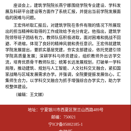
座谈会上，建筑学院院长燕宁娜围绕学院专业建设、学科发
展及科研平台建设等方面作了系统汇报，并提出当前学院发展面
临的困难与问题。
王宏伟听取汇报后，对建筑学院在条件有限的情况下所展现
出的担当精神和取得的工作成效给予充分肯定。他指出，建筑学
院领导班子团结有力，教师队伍积极进取，面对困难和挑战不回
避、不退缩，体现了良好的精神风貌和责任意识。王宏伟就建筑
学院发展提出，要抓实基层党建，夯实支部建设，依托党建引领
学院高质量发展；深耕学科与师资建设，组织教师外出访学交
流，培育优质骨干教师队伍；统筹长远发展规划，打破单一学科
局限，推动建筑、规划与人工智能、人文社科交叉融合，紧扣国
家战略与区域发展需求办学。并强调，全院要提振发展信心，汇
集师生合力，以学科交叉融合为抓手增强综合办学实力，助力学
校整体建设。
（编辑：王文娣）
地址：宁夏银川市西夏区贺兰山西路489号
邮编：750021
宁ICP备05002185-1