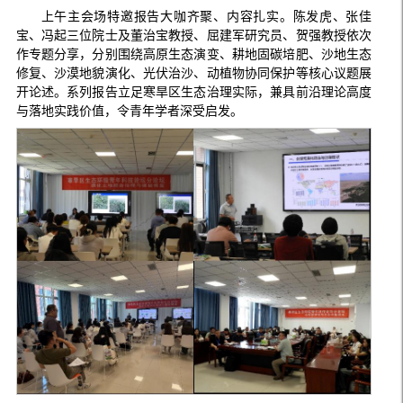
上午主会场特邀报告大咖齐聚、内容扎实。陈发虎、张佳
宝、冯起三位院士及董治宝教授、屈建军研究员、贺强教授依次
作专题分享，分别围绕高原生态演变、耕地固碳培肥、沙地生态
修复、沙漠地貌演化、光伏治沙、动植物协同保护等核心议题展
开论述。系列报告立足寒旱区生态治理实际，兼具前沿理论高度
与落地实践价值，令青年学者深受启发。