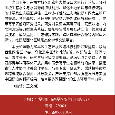
当日下午，在朔方校区新农科大楼设四大平行分论坛，分别
围绕生态水文与水资源可持续利用、退化土地治理与植被恢复、
碳计量及生态碳汇评估、生物多样性与生态功能提升四大主题开
展交流。各地高校、科研院所专家结合野外试验与科研项目，展
示寒旱区前沿研究成果，研究对象涵盖高寒草地、荒漠沙地、内
陆河流域等典型生态系统。每场报告后开展互动交流，师生就试
验技术、模型运用、生态修复实践、跨区域科研合作等内容深入
探讨，搭建起西北区域常态化学术交流平台。
本次论坛助力寒旱区生态环境区域科技创新联盟建设，联动
西北四省区学会、高校及中国科学院院所，构建院士、资深专
家、青年骨干、研究生多层级交流渠道。论坛免收会务费，面向
西部青年科研群体开放，集中展示寒旱生态领域前沿成果，搭建
青年人才协同攻关合作平台。与会专家一致认为，后续将持续推
进跨省域联合观测、科研攻关，产出支撑西部高质量发展与美丽
中国建设的科研成果，培育更多深耕西北的生态环境青年力量。
（编辑：王文娣）
地址：宁夏银川市西夏区贺兰山西路489号
邮编：750021
宁ICP备05002185-1