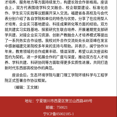
才培养、服务地方等方面持续发力，构建长效合作新格局。座谈
会上，双方代表围绕学科交叉融合、校企联盟建设、标准化合
作、学生实习实践等议题展开深入交流。福建省各高校及与会代
表分别介绍了各自学院和单位的特色与优势，分享了在应用型人
才培育、企业实习基地建设、科技成果转化等方面的经验。双方
就共建实习实践基地、探索研究生联合培养、开展暑期党支部研
学共建、对接企业实习资源、创新产教融合人才培养模式等提出
了一系列务实合作设想。我校对外合作交流处处长赵亚峰在发言
中感谢福建兄弟院校多年来的支持与帮助。并表示，闽宁协作30
年来，教育领域的合作成果丰硕、情谊深厚，希望以此次座谈和
签约为契机，进一步拓展合作的广度与深度，推动双方在人才培
养、学科共建、科研协同等方面取得更多实质性进展，共同打造
新时代东西部高校协作的典范。
座谈会后，生态环境学院与厦门理工学院环境科学与工程学
院正式签署合作协议框架。
（编辑：王文娣）
地址：宁夏银川市西夏区贺兰山西路489号
邮编：750021
宁ICP备05002185-1