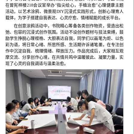
在曾宪梓楼218会议室举办“指尖绘心，手植治愈”心理健康主题
活动，以艺术涂鸦、微景观DIY沉浸式实践形式，创新心理育人
载体，为学子搭建自我表达、心灵疗愈、情绪赋能的成长平台。
在创意涂鸦活动中，书院精心筹备各类创作物资，营造出松
弛、包容的沉浸式创作氛围。活动不设创作题材与技法束缚，鼓
励学生挣脱心理桎梏、大胆表达自我，同学们以画笔为炬、以色
彩为语，将日常心绪、所思所感、生活期许诉诸笔墨，在专注创
作中沉淀自我、梳理情绪、释放压力。作品完成后，大家相互观
摩交流、分享创作心境，在共情共鸣中温暖彼此、凝聚力量，实
现了心灵的自我调适与温柔治愈。