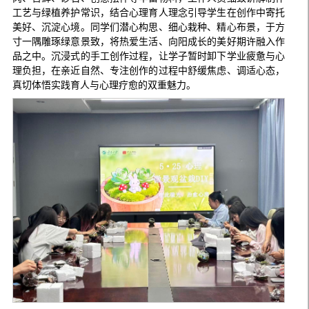
工艺与绿植养护常识，结合心理育人理念引导学生在创作中寄托
美好、沉淀心境。同学们潜心构思、细心栽种、精心布景，于方
寸一隅雕琢绿意景致，将热爱生活、向阳成长的美好期许融入作
品之中。沉浸式的手工创作过程，让学子暂时卸下学业疲惫与心
理负担，在亲近自然、专注创作的过程中舒缓焦虑、调适心态，
真切体悟实践育人与心理疗愈的双重魅力。