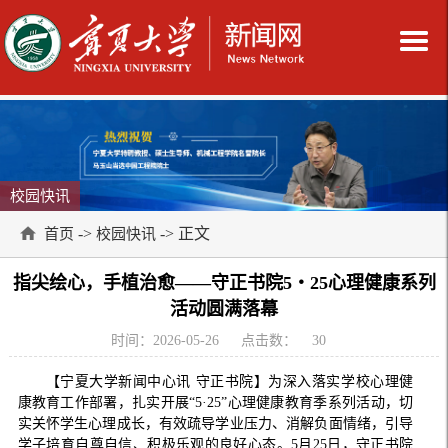
校园快讯
->
-> 正文
首页
校园快讯
指尖绘心，手植治愈——守正书院5・25心理健康系列
活动圆满落幕
时间：2026-05-26
点击数：
30
【宁夏大学新闻中心讯 守正书院】为深入落实学校心理健
康教育工作部署，扎实开展“5·25”心理健康教育季系列活动，切
实关怀学生心理成长，有效疏导学业压力、消解负面情绪，引导
学子培育自尊自信、积极乐观的良好心态。5月25日，守正书院