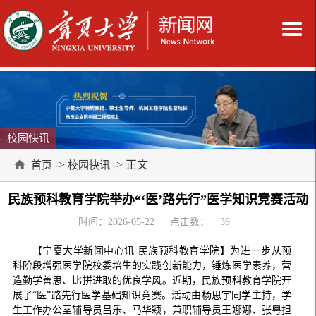
校园快讯
->
-> 正文
首页
校园快讯
民族预科教育学院举办“‘医’路先行”医学知识竞赛活动
时间：2026-05-22
点击数：
39
【宁夏大学新闻中心讯 民族预科教育学院】为进一步从预
科阶段增强医学院校委培生的实践创新能力，锤炼医学素养，营
造勤学善思、比拼进取的优良学风。近期，民族预科教育学院开
展了“医”路先行医学基础知识竞赛。活动由杨思宇同学主持，学
生工作办公室辅导员吕乐、马华颖，兼职辅导员王娜娜、张粤担