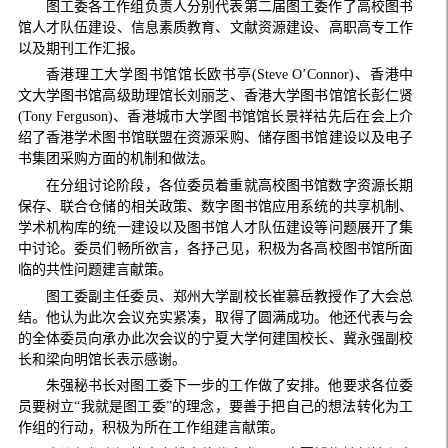
图工委各工作组负责人分别代表第二届图工委作了高校图书
馆人才队伍建设、信息素质教育、文献资源建设、高职高专工作
以及期刊工作汇报。
香港理工大学图书馆馆长欧书亭(Steve O’Connor)、香港中
文大学图书馆高级助理馆长刘丽芝、香港大学图书馆馆长彭仁贤
(Tony Ferguson)、香港城市大学图书馆馆长景祥祜先后在会上介
绍了香港学术图书馆联盟在资源采购、储存图书馆建设以及电子
书集团采购方面的机制和做法。
在分组讨论阶段，各位委员着重就高校图书馆数字资源长期
保存、联合仓储的相关政策、数字图书馆应用系统的共享机制、
学术机构库的统一建设以及图书馆人才队伍建设等问题展开了集
中讨论。委员们畅所欲言，各抒己见，积极为各高校图书馆所面
临的共性问题建言献策。
图工委副主任委员、郑州大学副校长崔慕岳教授作了大会总
结。他认为此次会议充实紧凑，取得了圆满成功。他还代表与会
的全体委员向承办此次会议的宁夏大学何建国校长、冀永强副校
长和梁向明馆长表示感谢。
朱强秘书长对图工委下一步的工作做了安排。他要求各位委
员要树立“我就是图工委”的理念，要善于把自己的想法转化为工
作组的行动，积极为所在工作组建言献策。