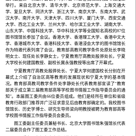
举行。来自北京大学、清华大学、北京师范大学、上海交通大
学、复旦大学、同济大学、浙江大学、南京大学、东南大学、武
汉大学、南开大学、天津大学、四川大学、厦门大学、西安交通
大学、西北工业大学、兰州大学、哈尔滨工业大学、湖南大学、
山东大学、中国科技大学、华中科技大学等全国知名高校的87位
图书馆馆长参加了会议。香港大学、香港理工大学、香港中文大
学、香港城市大学、香港科技大学、香港浸会大学的图书馆馆长
作为特邀代表列席了会议。教育部高教司教学条件处原处长李晓
明女士、现任处长李静女士，宁夏教育厅高教处殷骅处长，宁夏
大学校长何建国教授、副校长冀永强教授等出席了开幕式。
宁夏教育厅高教处殷骅处长、宁夏大学何建国校长分别在开
幕式上介绍了自治区高等教育的发展现状和宁夏大学的基本情
况。教育部高教司教学条件处李静处长代表教育部宣读了“教育
部关于成立第三届教育部高等学校图书情报工作指导委员会的通
知”。本届图工委共由66位委员组成。他们是经所在单位和省级
教育行政部门推荐并广泛征求意见后由教育部确定的。我校图书
馆馆长、历史学博士、研究生导师梁向明教授被聘为教育部高等
学校图书情报工作指导委员会委员。
图工委副主任委员兼秘书长、北京大学图书馆朱强馆长代表
二届委员会作了图工委工作总结。