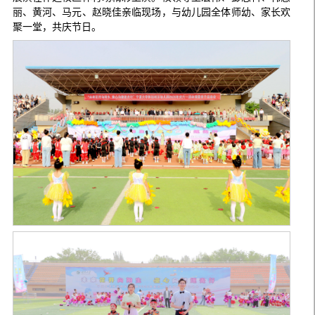
丽、黄河、马元、赵晓佳亲临现场，与幼儿园全体师幼、家长欢
聚一堂，共庆节日。