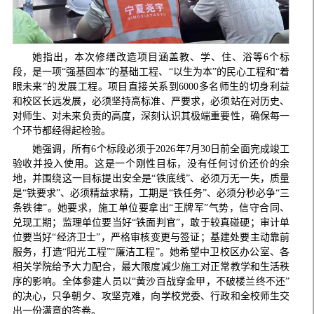
她指出，本次修缮改造项目涵盖教、学、住、浴等6个标
段，是一项“强基固本”的基础工程、“以生为本”的民心工程和“着
眼未来”的发展工程。项目直接关系到6000多名师生的切身利益
和校区长远发展，必须坚持高标准、严要求，必须站在对历史、
对师生、对未来负责的高度，深刻认识其极端重要性，确保每一
个环节都经得起检验。
她强调，所有6个标段必须于2026年7月30日前全面完成竣工
验收并投入使用。这是一个刚性目标，没有任何讨价还价的余
地，并围绕这一目标提出安全是“铁底线”、必须万无一失，质量
是“铁要求”、必须精益求精，工期是“铁任务”、必须分秒必争“三
条铁律”。她要求，施工单位要拿出“王牌军”气势，信守合同、
兑现工期；监理单位要当好“铁面判官”，敢于较真碰硬；审计单
位要当好“经济卫士”，严格审核变更与签证；基建处要主动靠前
服务，打造“阳光工程”“廉洁工程”。她希望中卫校区办公室、各
相关学院给予大力配合，最大限度减少施工对正常教学和生活秩
序的影响。全体参建人员以“黄沙百战穿金甲，不破楼兰终不还”
的决心，只争朝夕、攻坚克难，向学校党委、行政和全校师生交
出一份满意的答卷。