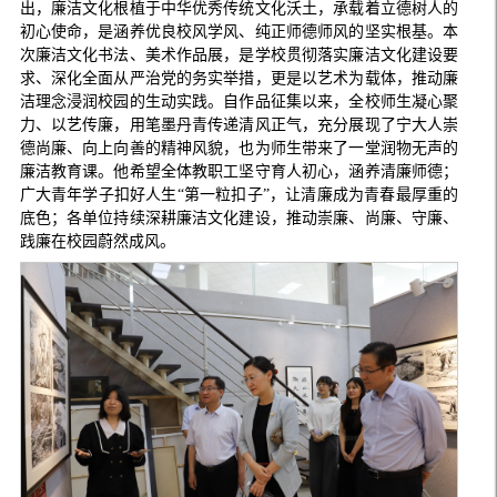
出，廉洁文化根植于中华优秀传统文化沃土，承载着立德树人的
初心使命，是涵养优良校风学风、纯正师德师风的坚实根基。本
次廉洁文化书法、美术作品展，是学校贯彻落实廉洁文化建设要
求、深化全面从严治党的务实举措，更是以艺术为载体，推动廉
洁理念浸润校园的生动实践。自作品征集以来，全校师生凝心聚
力、以艺传廉，用笔墨丹青传递清风正气，充分展现了宁大人崇
德尚廉、向上向善的精神风貌，也为师生带来了一堂润物无声的
廉洁教育课。他希望全体教职工坚守育人初心，涵养清廉师德；
广大青年学子扣好人生“第一粒扣子”，让清廉成为青春最厚重的
底色；各单位持续深耕廉洁文化建设，推动崇廉、尚廉、守廉、
践廉在校园蔚然成风。