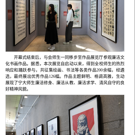
开幕式结束后，与会师生一同移步至作品展览厅参观廉洁文
化书画作品。据悉，本次展览自启动以来，得到全校师生的热烈
响应和踊跃参与，共征集绘画、书法等各类作品200余幅，经遴
选，最终展出优秀作品126幅。作品主题鲜明、格调高雅，生动
展现了宁大师生廉洁修身、廉洁从教、廉洁求学、清风自守的良
好精神风貌。