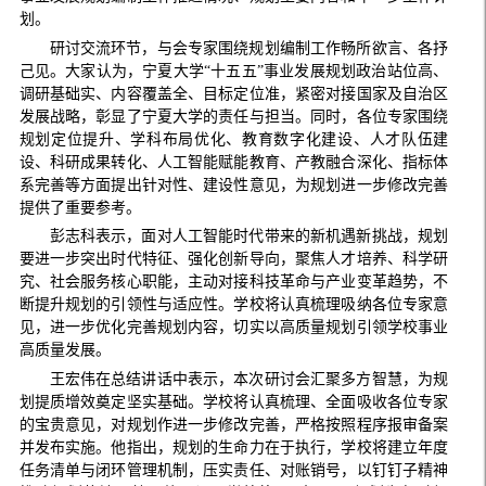
划。
研讨交流环节，与会专家围绕规划编制工作畅所欲言、各抒
己见。大家认为，宁夏大学“十五五”事业发展规划政治站位高、
调研基础实、内容覆盖全、目标定位准，紧密对接国家及自治区
发展战略，彰显了宁夏大学的责任与担当。同时，各位专家围绕
规划定位提升、学科布局优化、教育数字化建设、人才队伍建
设、科研成果转化、人工智能赋能教育、产教融合深化、指标体
系完善等方面提出针对性、建设性意见，为规划进一步修改完善
提供了重要参考。
彭志科表示，面对人工智能时代带来的新机遇新挑战，规划
要进一步突出时代特征、强化创新导向，聚焦人才培养、科学研
究、社会服务核心职能，主动对接科技革命与产业变革趋势，不
断提升规划的引领性与适应性。学校将认真梳理吸纳各位专家意
见，进一步优化完善规划内容，切实以高质量规划引领学校事业
高质量发展。
王宏伟在总结讲话中表示，本次研讨会汇聚多方智慧，为规
划提质增效奠定坚实基础。学校将认真梳理、全面吸收各位专家
的宝贵意见，对规划作进一步修改完善，严格按照程序报审备案
并发布实施。他指出，规划的生命力在于执行，学校将建立年度
任务清单与闭环管理机制，压实责任、对账销号，以钉钉子精神