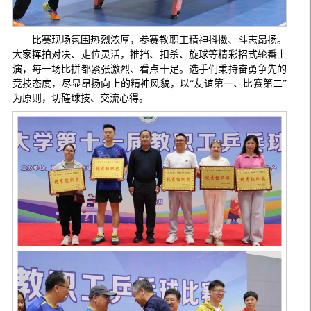
比赛现场氛围热烈浓厚，参赛教职工精神抖擞、斗志昂扬。
大家挥拍对决、走位灵活，推挡、扣杀、旋球等精彩招式轮番上
演，每一场比拼都紧张激烈、看点十足。选手们秉持奋勇争先的
竞技态度，尽显昂扬向上的精神风貌，以“友谊第一、比赛第二”
为原则，切磋球技、交流心得。